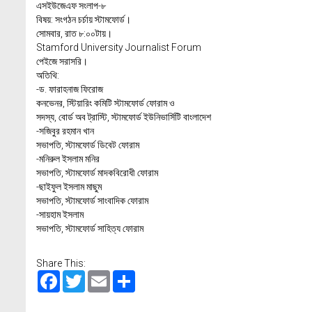
এসইউজেএফ সংলাপ-৮
বিষয়: সংগঠন চর্চায় স্টামফোর্ড।
সোমবার, রাত ৮:০০টায়।
Stamford University Journalist Forum
পেইজে সরাসরি।
অতিথি:
-ড. ফারাহনাজ ফিরোজ
কনভেনর, স্টিয়ারিং কমিটি স্টামফোর্ড ফোরাম ও
সদস্য, বোর্ড অব ট্রাস্টি, স্টামফোর্ড ইউনিভার্সিটি বাংলাদেশ
-সজিবুর রহমান খান
সভাপতি, স্টামফোর্ড ডিবেট ফোরাম
-মনিরুল ইসলাম মনির
সভাপতি, স্টামফোর্ড মাদকবিরোধী ফোরাম
-ছাইফুল ইসলাম মাছুম
সভাপতি, স্টামফোর্ড সাংবাদিক ফোরাম
-সায়হাম ইসলাম
সভাপতি, স্টামফোর্ড সাহিত্য ফোরাম
Share This:
Facebook
Twitter
Email
Share